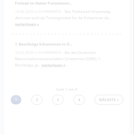
Freibad im Hatter Freizeitzent...
10.06.2020
in
SCHWIMMEN
–
Das Freibad am Kreyenweg
dient nun auch als Trainingsstätte für die Schwimmer de...
weiterlesen »
1. Bezirksliga Schwimmen in D...
20.02.2020
in
SCHWIMMEN
–
Bei den Deutschen
Mannschaftsmeisterschaften Schwimmen (DMS), 1.
Bezirksliga, gi...
weiterlesen »
Seite 1 von 4.
1
2
3
4
NÄCHSTE