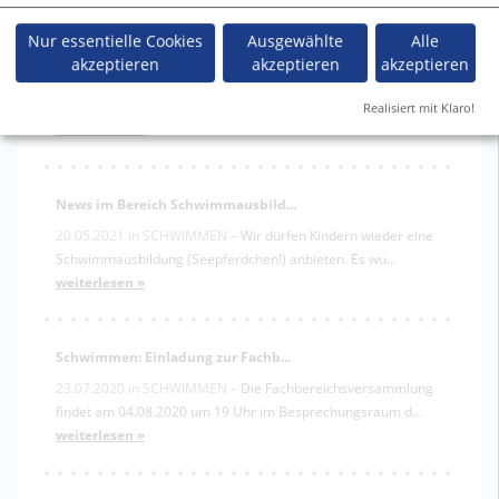
Nur essentielle Cookies
Ausgewählte
Alle
Hallenbad vom 22.12.-16.01.202...
akzeptieren
akzeptieren
akzeptieren
02.12.2021
in
SCHWIMMEN
–
Wegen Wartungsarbeiten ist das
Hallenbad an der Schultredde in Sandkrug vom 22.1...
Realisiert mit Klaro!
weiterlesen »
News im Bereich Schwimmausbild...
20.05.2021
in
SCHWIMMEN
–
Wir dürfen Kindern wieder eine
Schwimmausbildung (Seepferdchen!) anbieten. Es wu...
weiterlesen »
Schwimmen: Einladung zur Fachb...
23.07.2020
in
SCHWIMMEN
–
Die Fachbereichsversammlung
findet am 04.08.2020 um 19 Uhr im Besprechungsraum d...
weiterlesen »