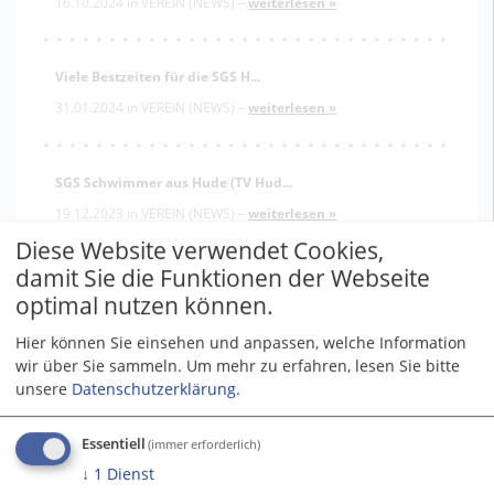
16.10.2024
in
VEREIN (NEWS)
–
weiterlesen »
Viele Bestzeiten für die SGS H...
31.01.2024
in
VEREIN (NEWS)
–
weiterlesen »
SGS Schwimmer aus Hude (TV Hud...
19.12.2023
in
VEREIN (NEWS)
–
weiterlesen »
Diese Website verwendet Cookies,
damit Sie die Funktionen der Webseite
Schwimmen: Erfolgreiche Deutsc...
optimal nutzen können.
21.02.2023
in
VEREIN (NEWS)
–
weiterlesen »
Hier können Sie einsehen und anpassen, welche Information
wir über Sie sammeln.
Um mehr zu erfahren, lesen Sie bitte
unsere
Datenschutzerklärung
.
SVG Sommercup im Freibad Gande...
21.06.2022
in
VEREIN (NEWS)
–
Am vergangen Samstag
Essentiell
(immer erforderlich)
nahmen zahlreiche Schwimmer/in der TSG an einem
Wettbewerb ...
weiterlesen »
↓
1
Dienst