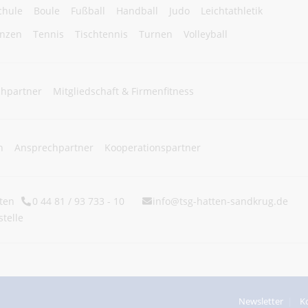
chule
Boule
Fußball
Handball
Judo
Leichtathletik
nzen
Tennis
Tischtennis
Turnen
Volleyball
hpartner
Mitgliedschaft & Firmenfitness
n
Ansprechpartner
Kooperationspartner
ten
0 44 81 / 93 733 - 10
info@tsg-hatten-sandkrug.de
telle
Newsletter
K