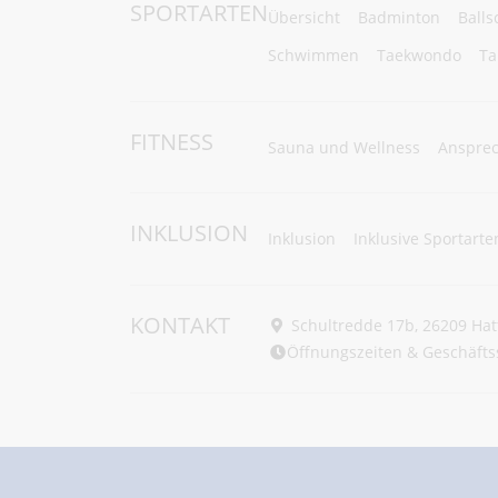
SPORTARTEN
Übersicht
Badminton
Balls
Schwimmen
Taekwondo
Ta
FITNESS
Sauna und Wellness
Ansprec
INKLUSION
Inklusion
Inklusive Sportarte
KONTAKT
Schultredde 17b, 26209 Hat
Öffnungszeiten & Geschäftss