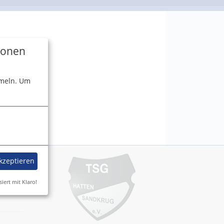
tionen
meln.
Um
akzeptieren
siert mit Klaro!