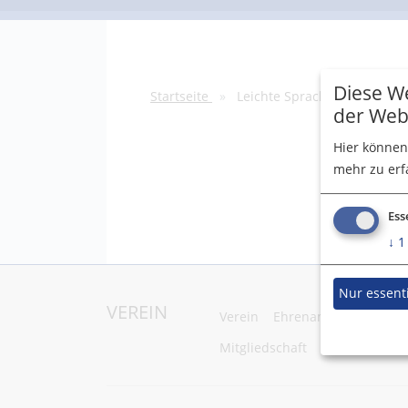
Diese We
Startseite
Leichte Sprache
Inklusi
der Web
Hier können
mehr zu erf
Ess
↓
1
Nur essenti
VEREIN
Verein
Ehrenamt
Ferienbe
Mitgliedschaft