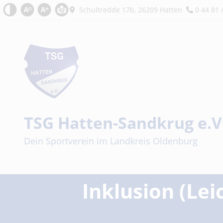
Kontrast
Schrift zurücksetzen
Schrift vergrößern
Leichte Sprache
Schultredde 17b, 26209 Hatten
0 44 81 
TSG Hatten-Sandkrug e.V
Sportverein
Dein Sportverein im Landkreis Oldenburg
Inklusion (Lei