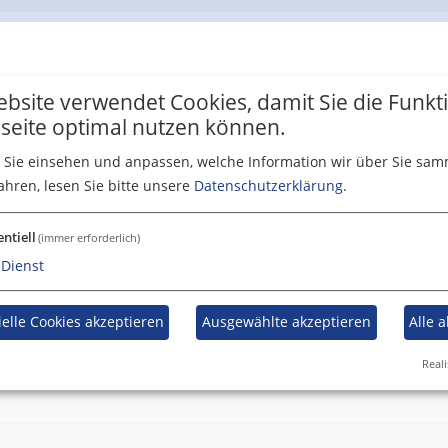
bsite verwendet Cookies, damit Sie die Funk
on (Leichte Sprache)
seite optimal nutzen können.
 Sie einsehen und anpassen, welche Information wir über Sie sam
ahren, lesen Sie bitte unsere
Datenschutzerklärung
.
entiell
(immer erforderlich)
Dienst
elle Cookies akzeptieren
Ausgewählte akzeptieren
Alle 
treuung
Sponsoring
Jobs / Übungsleiter
Ansprechpartner
Reali