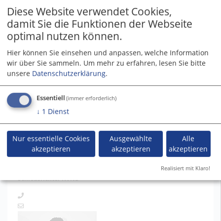
Diese Website verwendet Cookies,
damit Sie die Funktionen der Webseite
optimal nutzen können.
Marc Heelis
Schiedsrichter
Hier können Sie einsehen und anpassen, welche Information
wir über Sie sammeln.
Um mehr zu erfahren, lesen Sie bitte
unsere
Datenschutzerklärung
.
Essentiell
(immer erforderlich)
↓
1
Dienst
Nur essentielle Cookies
Ausgewählte
Alle
akzeptieren
akzeptieren
akzeptieren
Max Eilers
Realisiert mit Klaro!
Schiedsrichter HVNB