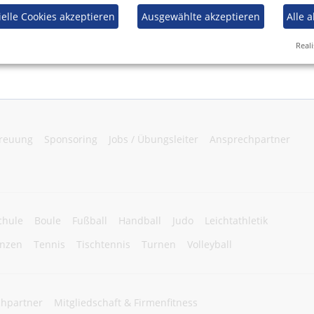
elle Cookies akzeptieren
Ausgewählte akzeptieren
Alle 
Reali
treuung
Sponsoring
Jobs / Übungsleiter
Ansprechpartner
chule
Boule
Fußball
Handball
Judo
Leichtathletik
nzen
Tennis
Tischtennis
Turnen
Volleyball
hpartner
Mitgliedschaft & Firmenfitness