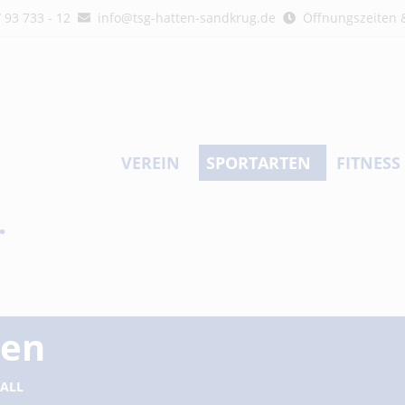
/ 93 733 - 12
info@tsg-hatten-sandkrug.de
Öffnungszeiten &
VEREIN
SPORTARTEN
FITNESS
.
gen
ALL