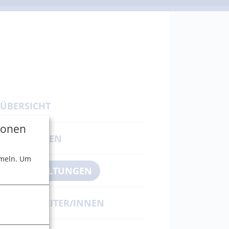
ÜBERSICHT
tionen
NEUIGKEITEN
meln.
Um
VERANSTALTUNGEN
ÜBUNGSLEITER/INNEN