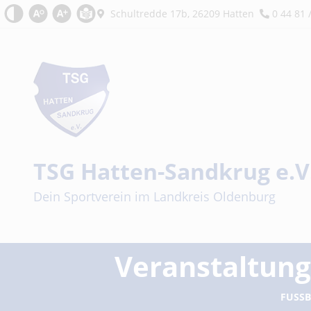
Kontrast
Schrift zurücksetzen
Schrift vergrößern
Leichte Sprache
Schultredde 17b, 26209 Hatten
0 44 81 
TSG Hatten-Sandkrug e.V
Sportverein
Dein Sportverein im Landkreis Oldenburg
Veranstaltun
FUSSB