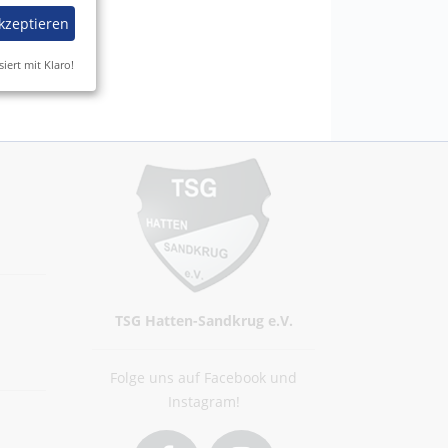
akzeptieren
siert mit Klaro!
TSG Hatten-Sandkrug e.V.
Folge uns auf Facebook und
Instagram!