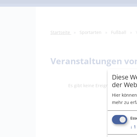
Startseite
Sportarten
Fußball
V
Veranstaltungen vo
Diese We
der Web
Es gibt keine Ereignisse in der ak
Hier können
mehr zu erf
Ess
↓
1