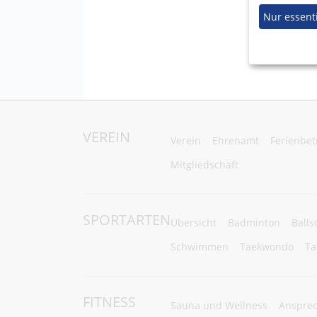
Nur essenti
VEREIN
Verein
Ehrenamt
Ferienbe
Mitgliedschaft
SPORTARTEN
Übersicht
Badminton
Balls
Schwimmen
Taekwondo
Ta
FITNESS
Sauna und Wellness
Ansprec