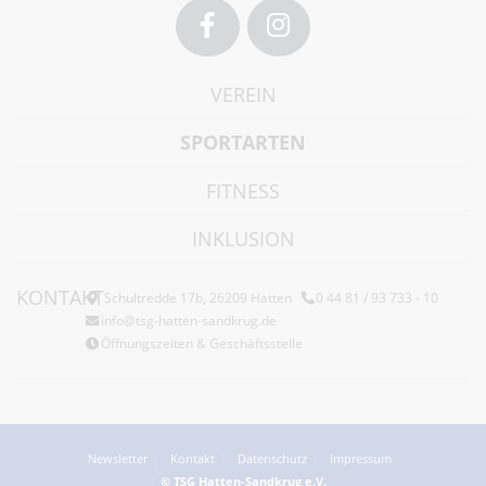
Facebook
Instagram
VEREIN
SPORTARTEN
FITNESS
INKLUSION
KONTAKT
Schultredde 17b, 26209 Hatten
0 44 81 / 93 733 - 10
info@tsg-hatten-sandkrug.de
Öffnungszeiten & Geschäftsstelle
Newsletter
Kontakt
Datenschutz
Impressum
© TSG Hatten-Sandkrug e.V.